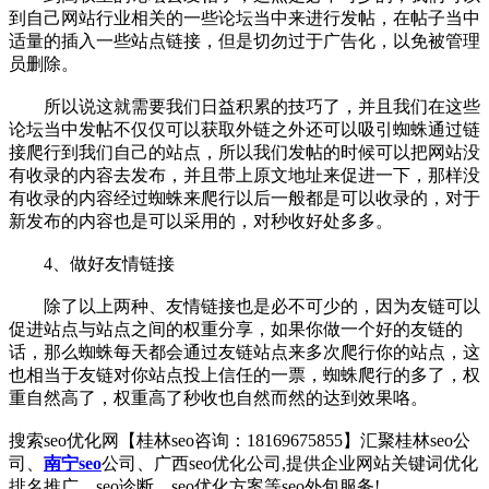
到自己网站行业相关的一些论坛当中来进行发帖，在帖子当中
适量的插入一些站点链接，但是切勿过于广告化，以免被管理
员删除。
所以说这就需要我们日益积累的技巧了，并且我们在这些
论坛当中发帖不仅仅可以获取外链之外还可以吸引蜘蛛通过链
接爬行到我们自己的站点，所以我们发帖的时候可以把网站没
有收录的内容去发布，并且带上原文地址来促进一下，那样没
有收录的内容经过蜘蛛来爬行以后一般都是可以收录的，对于
新发布的内容也是可以采用的，对秒收好处多多。
4、做好友情链接
除了以上两种、友情链接也是必不可少的，因为友链可以
促进站点与站点之间的权重分享，如果你做一个好的友链的
话，那么蜘蛛每天都会通过友链站点来多次爬行你的站点，这
也相当于友链对你站点投上信任的一票，蜘蛛爬行的多了，权
重自然高了，权重高了秒收也自然而然的达到效果咯。
搜索seo优化网【桂林seo咨询：18169675855】汇聚桂林seo公
司、
南宁seo
公司、广西seo优化公司,提供企业网站关键词优化
排名推广、seo诊断、seo优化方案等seo外包服务!