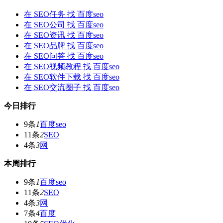
在
SEO任务
找 百度seo
在
SEO公司
找 百度seo
在
SEO资讯
找 百度seo
在
SEO品牌
找 百度seo
在
SEO问答
找 百度seo
在
SEO视频教程
找 百度seo
在
SEO软件下载
找 百度seo
在
SEO交流圈子
找 百度seo
今日排行
9条
1
百度seo
11条
2
SEO
4条
3
网
本周排行
9条
1
百度seo
11条
2
SEO
4条
3
网
7条
4
百度